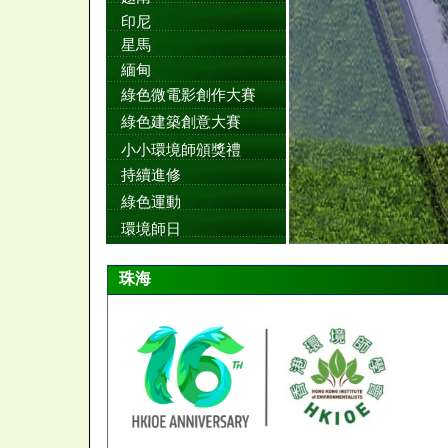
印尼
星馬
緬甸
綠色微電影創作大賽
綠色建築創意大賽
小小環境師頒獎禮
持續進修
綠色運動
環境師日
珠海