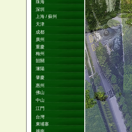
珠海
深圳
上海 / 蘇州
天津
成都
廣州
重慶
梅州
韶關
瀋陽
肇慶
惠州
佛山
中山
江門
台灣
柬埔寨
越南