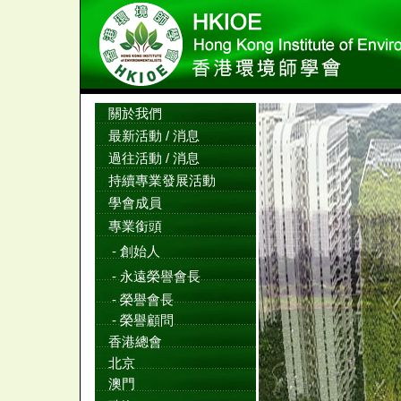
關於我們
最新活動 / 消息
過往活動 / 消息
持續專業發展活動
學會成員
專業銜頭
-
創始人
-
永遠榮譽會長
-
榮譽會長
-
榮譽顧問
香港總會
北京
澳門